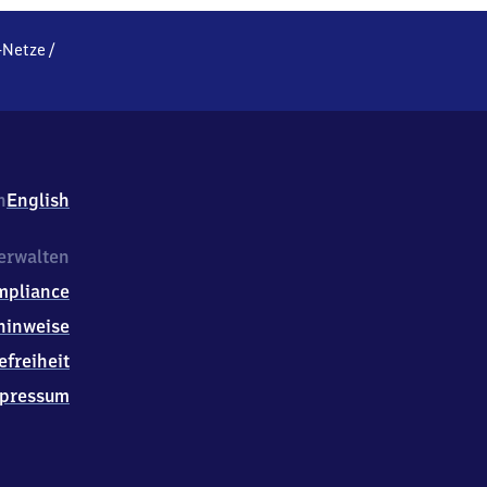
-Netze
/
h
English
erwalten
mpliance
hinweise
efreiheit
pressum