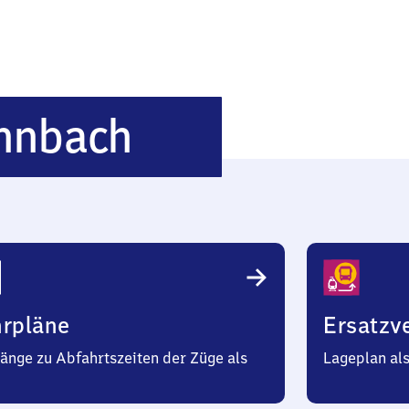
Kloster
onnbach
Bronnbach
hrpläne
Ersatzv
änge zu Abfahrtszeiten der Züge als
Lageplan al