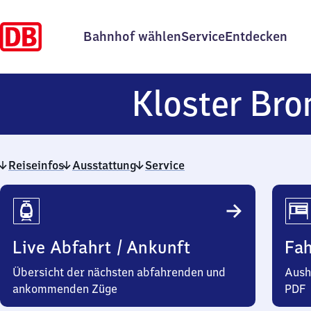
Bahnhof wählen
Service
Entdecken
Kloster Br
Reiseinfos
Ausstattung
Service
Reiseinfos
Live Abfahrt / Ankunft
Fa
Übersicht der nächsten abfahrenden und
Aush
ankommenden Züge
PDF