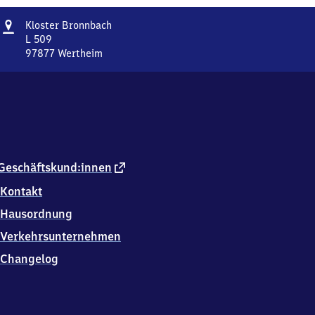
Adresse
Kloster
Kloster Bronnbach
Bronnbach
L 509
97877
Wertheim
Kloster
Bronnbach,
L
509,
9
7
8
7
externer
Geschäftskund:innen
7
Link
Kontakt
Wertheim
Hausordnung
Verkehrsunternehmen
Changelog