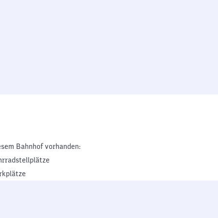
esem Bahnhof vorhanden:
hrradstellplätze
rkplätze