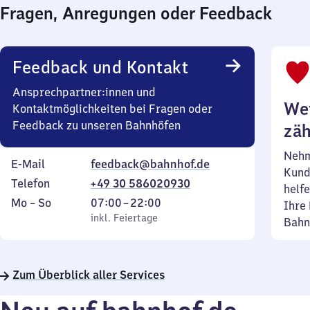
Fragen, Anregungen oder Feedback
Feedback und Kontakt
Ansprechpartner:innen und
Wei
Kontaktmöglichkeiten bei Fragen oder
Feedback zu unseren Bahnhöfen
zäh
Nehm
E-Mail
feedback@bahnhof.de
Kund
Telefon
+49 30 586020930
helfe
Montag
,
Von
Mo
–
So
07:00
–
22:00
Ihre 
bis
inkl. Feiertage
7
inkl. Feiertage
Bahn
Sonntag
Uhr
bis
22
Zum Überblick aller Services
Uhr