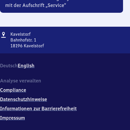
mit der Aufschrift „Service“
Adresse
Kavelstorf
Kavelstorf
Bahnhofstr. 1
18196
Kavelstorf
Kavelstorf,
Bahnhofstr.
1,
Deutsch
English
1
8
1
Analyse verwalten
9
Compliance
6
Kavelstorf
Datenschutzhinweise
Informationen zur Barrierefreiheit
Impressum