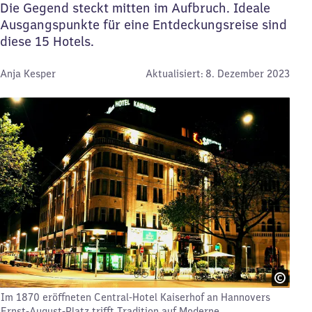
Die Gegend steckt mitten im Aufbruch. Ideale
Ausgangspunkte für eine Entdeckungsreise sind
diese 15 Hotels.
Von:
Anja Kesper
Aktualisiert:
8. Dezember 2023
Im 1870 eröffneten Central-Hotel Kaiserhof an Hannovers
Ernst-August-Platz trifft Tradition auf Moderne.