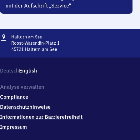
mit der Aufschrift „Service“
Adresse
Haltern
Haltern
am See
am See
Roost-Warendin-Platz 1
45721
Haltern am See
Haltern
am See,
Roost-
Deutsch
English
Warendin-
Platz
1,
Analyse verwalten
4
Compliance
5
7
Datenschutzhinweise
2
Informationen zur Barrierefreiheit
1
Haltern
Impressum
am
See