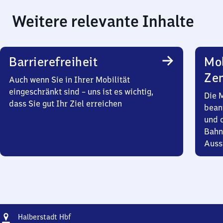
Weitere relevante Inhalte
Barrierefreiheit
Mob
Zen
Auch wenn Sie in Ihrer Mobilität
eingeschränkt sind – uns ist es wichtig,
Die 
dass Sie gut Ihr Ziel erreichen
bean
und 
Bahn
Auss
Adresse
Halberstadt
Halberstadt Hbf