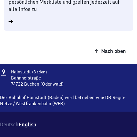
persönlichen Merkliste und greifen jederzeit auf
alle Infos zu
Nach oben
Adresse
Hainstadt
Hainstadt
(Baden)
(Baden)
Bahnhofstraße
74722
Buchen (Odenwald)
Hainstadt
(Baden),
Der Bahnhof Hainstadt (Baden) wird betrieben von:
DB Regio-
Bahnhofstraße,
Netze
/
Westfrankenbahn (WFB)
7
4
7
Deutsch
English
2
2