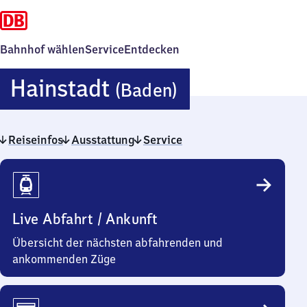
Bahnhof wählen
Service
Entdecken
Hainstadt
Hainstadt
(Baden)
(Baden)
Reiseinfos
Ausstattung
Service
Reiseinfos
Live Abfahrt / Ankunft
Übersicht der nächsten abfahrenden und
ankommenden Züge