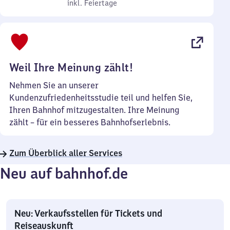
bis
inkl. Feiertage
7
inkl. Feiertage
Sonntag
Uhr
bis
22
Uhr
Weil Ihre Meinung zählt!
Nehmen Sie an unserer
Kundenzufriedenheitsstudie teil und helfen Sie,
Ihren Bahnhof mitzugestalten. Ihre Meinung
zählt – für ein besseres Bahnhofserlebnis.
Zum Überblick aller Services
Neu auf bahnhof.de
Neu: Verkaufsstellen für Tickets und
Reiseauskunft