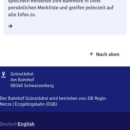
speichern Reisende Ihre Bahnhöfe in Ihrer
persönlichen Merkliste und greifen jederzeit auf
alle Infos zu
Nach oben
Adresse
Grünstädtel
Grünstädtel
Am Bahnhof
08340
Schwarzenberg
Grünstädtel,
Am
Der Bahnhof Grünstädtel wird betrieben von:
DB Regio-
Bahnhof,
Netze
/
Erzgebirgsbahn (EGB)
0
8
3
Deutsch
English
4