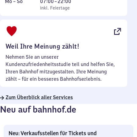
Montag
,
Von
Mo
–
So
07:00
–
22:00
bis
inkl. Feiertage
7
inkl. Feiertage
Sonntag
Uhr
bis
22
Uhr
Weil Ihre Meinung zählt!
Nehmen Sie an unserer
Kundenzufriedenheitsstudie teil und helfen Sie,
Ihren Bahnhof mitzugestalten. Ihre Meinung
zählt – für ein besseres Bahnhofserlebnis.
Zum Überblick aller Services
Neu auf bahnhof.de
Neu: Verkaufsstellen für Tickets und