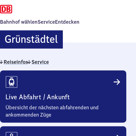
Bahnhof wählen
Service
Entdecken
Grünstädtel
Grünstädtel
Reiseinfos
Service
Reiseinfos
Live Abfahrt / Ankunft
Übersicht der nächsten abfahrenden und
ankommenden Züge