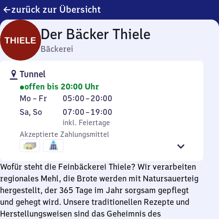
zurück zur Übersicht
Der Bäcker Thiele
Bäckerei
Tunnel
offen bis 20:00 Uhr
Montag
Von
Mo
–
Fr
05:00
–
20:00
bis
5
Samstag
,
Von
Sa
,
So
07:00
–
19:00
Freitag
Uhr
und
inkl. Feiertage
7
inkl. Feiertage
bis
Sonntag
Akzeptierte Zahlungsmittel
Uhr
20
bis
Uhr
19
Wofür steht die Feinbäckerei Thiele? Wir verarbeiten
Uhr
regionales Mehl, die Brote werden mit Natursauerteig
hergestellt, der 365 Tage im Jahr sorgsam gepflegt
und gehegt wird. Unsere traditionellen Rezepte und
Herstellungsweisen sind das Geheimnis des