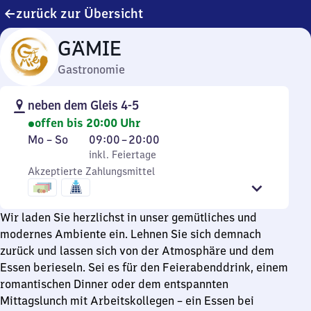
zurück zur Übersicht
GÄMIE
Gastronomie
neben dem Gleis 4-5
offen bis 20:00 Uhr
Montag
,
Von
Mo
–
So
09:00
–
20:00
bis
inkl. Feiertage
9
inkl. Feiertage
Sonntag
Akzeptierte Zahlungsmittel
Uhr
bis
20
Wir laden Sie herzlichst in unser gemütliches und
Uhr
modernes Ambiente ein. Lehnen Sie sich demnach
zurück und lassen sich von der Atmosphäre und dem
Essen berieseln. Sei es für den Feierabenddrink, einem
romantischen Dinner oder dem entspannten
Mittagslunch mit Arbeitskollegen – ein Essen bei