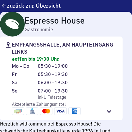
zurück zur Übersicht
Espresso House
Gastronomie
EMPFANGSSHALLE, AM HAUPTEINGANG
LINKS
offen bis 19:30 Uhr
Montag
Von
Mo
–
Do
05:30
–
19:00
bis
5
Freitag
Von
Fr
05:30
–
19:30
Donnerstag
Uhr
5
Samstag
Von
Sa
06:00
–
19:30
30
Uhr
6
Sonntag
,
Von
So
07:00
–
19:30
bis
30
Uhr
inkl. Feiertage
7
inkl. Feiertage
19
bis
bis
Akzeptierte Zahlungsmittel
Uhr
Uhr
19
19
bis
Uhr
Uhr
19
30
Herzlich willkommen bei Espresso House! Die
30
Uhr
schwedische Kaffeehauskette wurde 1996 in Lund