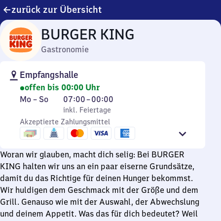
zurück zur Übersicht
BURGER KING
Gastronomie
Empfangshalle
offen bis 00:00 Uhr
Montag
,
Von
Mo
–
So
07:00
–
00:00
bis
inkl. Feiertage
7
inkl. Feiertage
Sonntag
Akzeptierte Zahlungsmittel
Uhr
bis
0
Woran wir glauben, macht dich selig: Bei BURGER
Uhr
KING halten wir uns an ein paar eiserne Grundsätze,
damit du das Richtige für deinen Hunger bekommst.
Wir huldigen dem Geschmack mit der Größe und dem
Grill. Genauso wie mit der Auswahl, der Abwechslung
und deinem Appetit. Was das für dich bedeutet? Weil