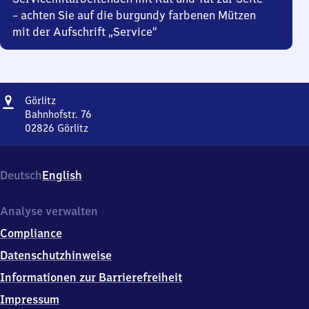
– achten Sie auf die burgundy farbenen Mützen
mit der Aufschrift „Service“
Adresse
Görlitz
Görlitz
Bahnhofstr. 76
02826
Görlitz
Görlitz,
Bahnhofstr.
76,
Deutsch
English
0
2
8
Analyse verwalten
2
Compliance
6
Görlitz
Datenschutzhinweise
Informationen zur Barrierefreiheit
Impressum