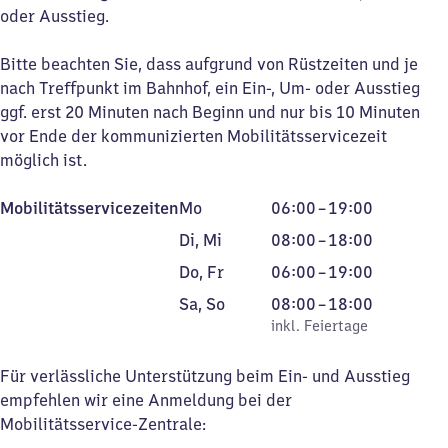
oder Ausstieg.
Bitte beachten Sie, dass aufgrund von Rüstzeiten und je
nach Treffpunkt im Bahnhof, ein Ein-, Um- oder Ausstieg
ggf. erst 20 Minuten nach Beginn und nur bis 10 Minuten
vor Ende der kommunizierten Mobilitätsservicezeit
möglich ist.
Montag
Von
Mobilitätsservicezeiten
Mo
06:00
–
19:00
6
Dienstag
Von
Di
,
Mi
08:00
–
18:00
Uhr
und
8
Donnerstag
Von
Do
,
Fr
06:00
–
19:00
bis
Mittwoch
Uhr
und
6
Samstag
,
19
Von
Sa
,
So
08:00
–
18:00
bis
Freitag
Uhr
und
inkl. Feiertage
Uhr
8
inkl. Feiertage
18
bis
Sonntag
Uhr
Uhr
19
bis
Für verlässliche Unterstützung beim Ein- und Ausstieg
Uhr
18
empfehlen wir eine Anmeldung bei der
Uhr
Mobilitätsservice-Zentrale: