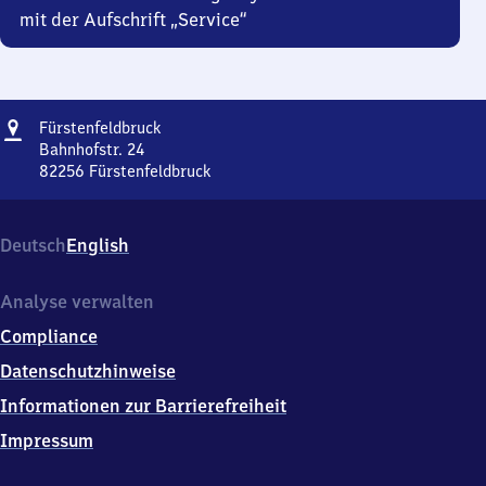
mit der Aufschrift „Service“
Adresse
Fürstenfeldbruck
Fürstenfeldbruck
Bahnhofstr. 24
82256
Fürstenfeldbruck
Fürstenfeldbruck,
Bahnhofstr.
24,
Deutsch
English
8
2
2
Analyse verwalten
5
Compliance
6
Fürstenfeldbruck
Datenschutzhinweise
Informationen zur Barrierefreiheit
Impressum