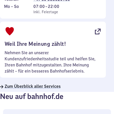
Montag
,
Von
Mo
–
So
07:00
–
22:00
bis
inkl. Feiertage
7
inkl. Feiertage
Sonntag
Uhr
bis
22
Uhr
Weil Ihre Meinung zählt!
Nehmen Sie an unserer
Kundenzufriedenheitsstudie teil und helfen Sie,
Ihren Bahnhof mitzugestalten. Ihre Meinung
zählt – für ein besseres Bahnhofserlebnis.
Zum Überblick aller Services
Neu auf bahnhof.de