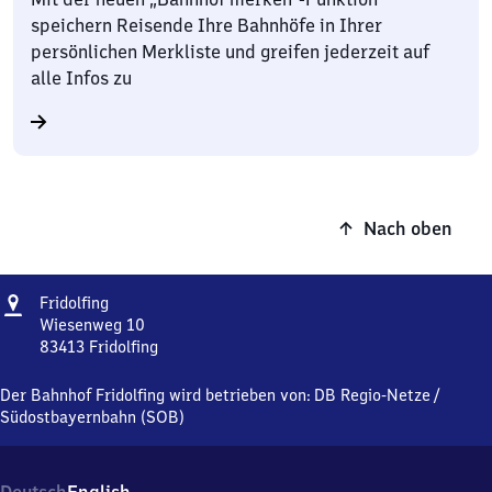
speichern Reisende Ihre Bahnhöfe in Ihrer
persönlichen Merkliste und greifen jederzeit auf
alle Infos zu
Nach oben
Adresse
Fridolfing
Fridolfing
Wiesenweg 10
83413
Fridolfing
Fridolfing,
Wiesenweg
Der Bahnhof Fridolfing wird betrieben von:
DB Regio-Netze
/
10,
Südostbayernbahn (SOB)
8
3
4