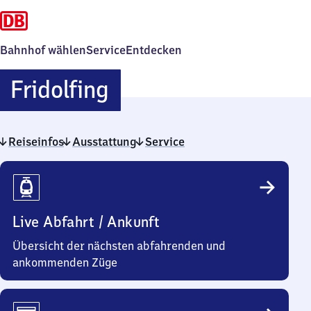
Bahnhof wählen
Service
Entdecken
Fridolfing
Fridolfing
Reiseinfos
Ausstattung
Service
Reiseinfos
Live Abfahrt / Ankunft
Übersicht der nächsten abfahrenden und
ankommenden Züge