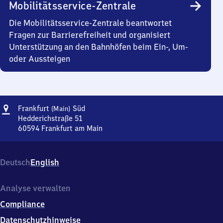
Mobilitätsservice-Zentrale
Die Mobilitätsservice-Zentrale beantwortet
Fragen zur Barrierefreiheit und organisiert
Unterstützung an den Bahnhöfen beim Ein-, Um-
oder Aussteigen
Adresse
Frankfurt
Frankfurt
Süd
(Main)
(Main)
Hedderichstraße 51
Süd
60594
Frankfurt am Main
Frankfurt
(Main)
Süd,
Deutsch
English
Hedderichstraße
51,
6
Analyse verwalten
0
Compliance
5
9
Datenschutzhinweise