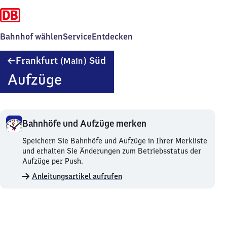
Bahnhof wählen
Service
Entdecken
Frankfurt
Frankfurt
Süd
(Main)
(Main)
Aufzüge
Süd
Bahnhöfe und Aufzüge merken
Bahnhöfe
Speichern Sie Bahnhöfe und Aufzüge in Ihrer Merkliste
und
und erhalten Sie Änderungen zum Betriebsstatus der
Aufzüge
Aufzüge per Push.
merken.
Anleitungsartikel aufrufen