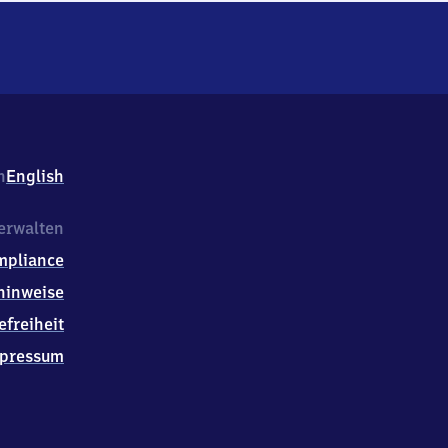
h
English
erwalten
mpliance
hinweise
efreiheit
pressum