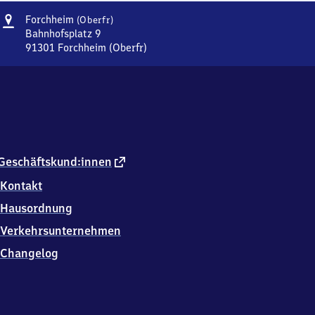
Adresse
Forchheim
Forchheim
(Oberfr)
(Oberfranken)
Bahnhofsplatz 9
91301
Forchheim (Oberfr)
Forchheim
(Oberfranken),
Bahnhofsplatz
9,
9
1
3
0
externer
Geschäftskund:innen
1
Link
Kontakt
Forchheim
(Oberfr)
Hausordnung
Verkehrsunternehmen
Changelog