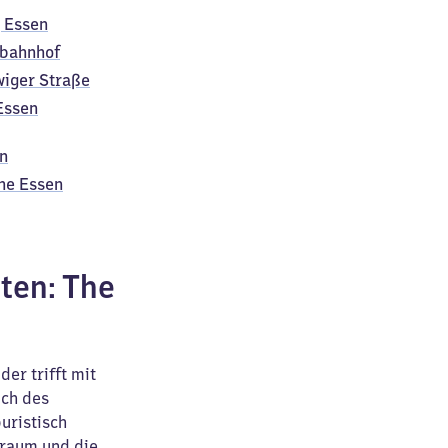
g Essen
tbahnhof
wiger Straße
 Essen
en
One Essen
ten: The
er trifft mit
ich des
uristisch
sraum und die