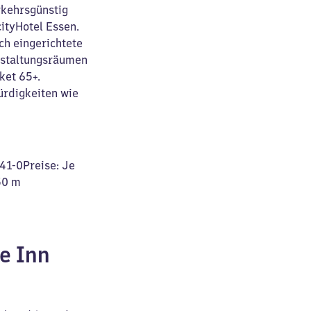
rkehrsgünstig
cityHotel Essen.
ch eingerichtete
nstaltungsräumen
ket 65+.
ürdigkeiten wie
41-0Preise: Je
50 m
e Inn