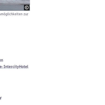
smöglichkeiten zur
en
e: IntercityHotel
y