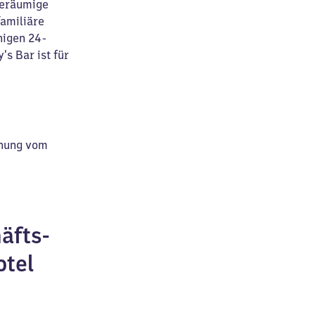
geräumige
familiäre
higen 24-
s Bar ist für
rnung vom
äfts-
otel