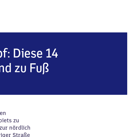
f
f: Diese 14
nd zu Fuß
len
iets zu
 zur nördlich
iger Straße