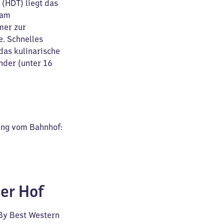
(HDT) liegt das
 am
mer zur
e. Schnelles
das kulinarische
nder (unter 16
ung vom Bahnhof:
ner Hof
 By Best Western