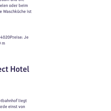
ielen oder beim
ne Waschküche ist
04020Preise: Je
0 m
ct Hotel
tbahnhof liegt
urde einst von