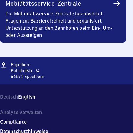
Mobilitätsservice-Zentrale
Die Mobilitätsservice-Zentrale beantwortet
Fragen zur Barrierefreiheit und organisiert
Unterstützung an den Bahnhöfen beim Ein-, Um-
oder Aussteigen
Adresse
Eppelborn
Eppelborn
Bahnhofstr. 34
66571
Eppelborn
Eppelborn,
Bahnhofstr.
34,
Deutsch
English
6
6
5
Analyse verwalten
7
Compliance
1
Eppelborn
Datenschutzhinweise