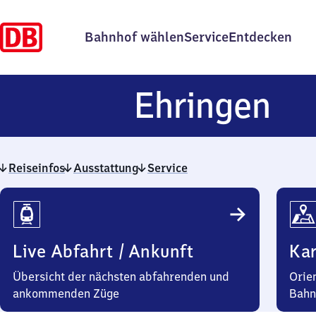
Bahnhof wählen
Service
Entdecken
Eh
Ehringen
Reiseinfos
Ausstattung
Service
Reiseinfos
Live Abfahrt / Ankunft
Kar
Übersicht der nächsten abfahrenden und
Orie
ankommenden Züge
Bahn