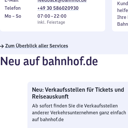
E-Mail
feedback@bahnhof.de
Kund
Telefon
+49 30 586020930
helfe
Montag
,
Von
Mo
–
So
07:00
–
22:00
Ihre 
bis
inkl. Feiertage
7
inkl. Feiertage
Bahn
Sonntag
Uhr
bis
22
Zum Überblick aller Services
Uhr
Neu auf bahnhof.de
Neu: Verkaufsstellen für Tickets und
Reiseauskunft
Ab sofort finden Sie die Verkaufsstellen
anderer Verkehrsunternehmen ganz einfach
auf bahnhof.de