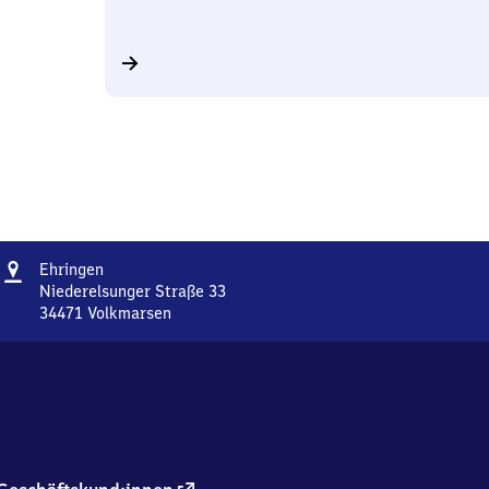
Adresse
Ehringen
Ehringen
Niederelsunger Straße 33
34471
Volkmarsen
Ehringen,
Niederelsunger
Straße
33,
3
4
4
7