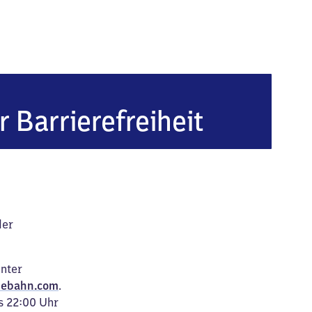
f-Oberbilk
r Barrierefreiheit
der
unter
ebahn.com
.
s 22:00 Uhr