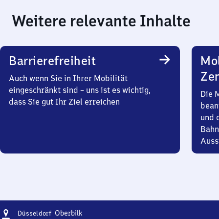
Weitere relevante Inhalte
Barrierefreiheit
Mob
Zen
Auch wenn Sie in Ihrer Mobilität
eingeschränkt sind – uns ist es wichtig,
Die 
dass Sie gut Ihr Ziel erreichen
bean
und 
Bahn
Auss
Adresse
Düsseldorf-
Oberbilk
Düsseldorf