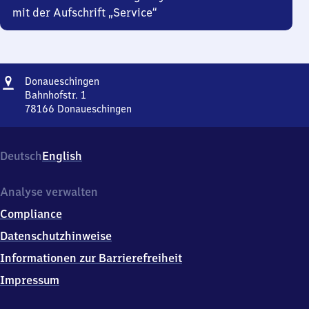
mit der Aufschrift „Service“
Adresse
Donaueschingen
Donaueschingen
Bahnhofstr. 1
78166
Donaueschingen
Donaueschingen,
Bahnhofstr.
1,
Deutsch
English
7
8
1
Analyse verwalten
6
Compliance
6
Donaueschingen
Datenschutzhinweise
Informationen zur Barrierefreiheit
Impressum