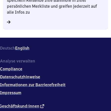
speichern Reisende Ihre Bahnhöfe in Ihrer
persönlichen Merkliste und greifen jederzeit auf
alle Infos zu
Deutsch
English
Analyse verwalten
Compliance
Datenschutzhinweise
Informationen zur Barrierefreiheit
Impressum
externer
Geschäftskund:innen
Link