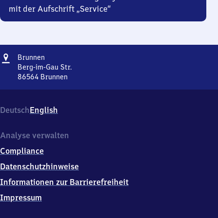
mit der Aufschrift „Service“
Adresse
Brunnen
Brunnen
Berg-im-Gau Str.
86564
Brunnen
Brunnen,
Berg-
im-
Deutsch
English
Gau
Str.,
8
Analyse verwalten
6
Compliance
5
6
Datenschutzhinweise
4
Informationen zur Barrierefreiheit
Brunnen
Impressum