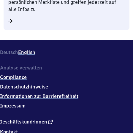
persönlichen Merkliste und greifen jederzeit auf
alle Infos zu
Deutsch
English
Analyse verwalten
Compliance
Datenschutzhinweise
Informationen zur Barrierefreiheit
Impressum
externer
Geschäftskund:innen
Link
Kontakt