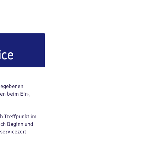
bahnhof
ice
ngegebenen
en beim Ein-,
ch Treffpunkt im
ach Beginn und
servicezeit