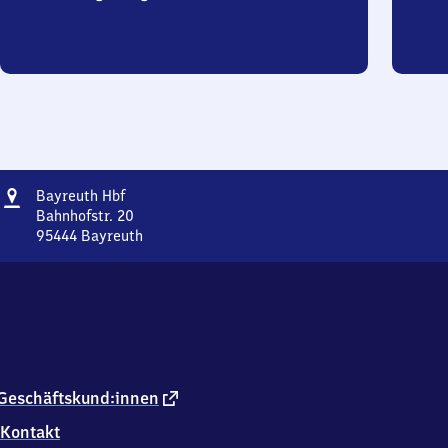
Adresse
Bayreuth
Bayreuth Hbf
Hauptbahnhof
Bahnhofstr. 20
95444
Bayreuth
Bayreuth
Hauptbahnhof,
Bahnhofstr.
20,
9
5
4
4
externer
Geschäftskund:innen
4
Link
Kontakt
Bayreuth