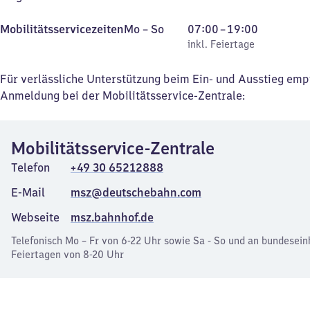
Montag
,
Von
Mobilitätsservicezeiten
Mo
–
So
07:00
–
19:00
bis
inkl. Feiertage
7
inkl. Feiertage
Sonntag
Uhr
bis
Für verlässliche Unterstützung beim Ein- und Ausstieg emp
19
Anmeldung bei der Mobilitätsservice-Zentrale:
Uhr
Mobilitätsservice-Zentrale
Telefon
+49 30 65212888
E-Mail
msz@deutschebahn.com
Webseite
msz.bahnhof.de
Telefonisch Mo – Fr von 6-22 Uhr sowie Sa - So und an bundesein
Feiertagen von 8-20 Uhr