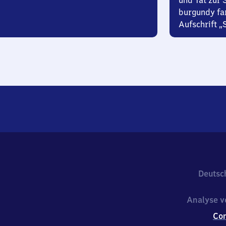
und Tat zur 
burgundy fa
Aufschrift „
Deutsc
Analyse v
Co