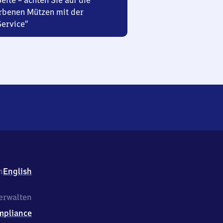
Seite – achten Sie auf die
rbenen Mützen mit der
Service“
h
English
erwalten
mpliance