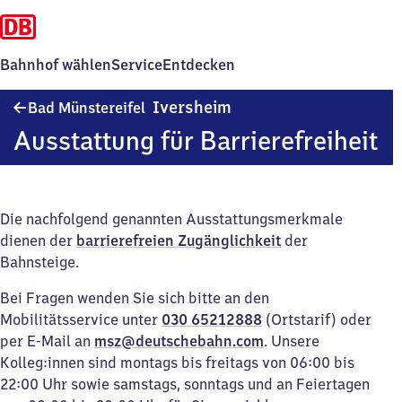
Bahnhof wählen
Service
Entdecken
Ba​
Iversheim
Bad Münstereifel
d
Ausstattung für Barrierefreiheit
Münstereifel-
Iversheim
Die nachfolgend genannten Ausstattungsmerkmale
dienen der
barrierefreien Zugänglichkeit
der
Bahnsteige.
Bei Fragen wenden Sie sich bitte an den
Mobilitätsservice unter
030 65212888
(Ortstarif) oder
per E-Mail an
msz@deutschebahn.com
. Unsere
Kolleg:innen sind montags bis freitags von 06:00 bis
22:00 Uhr sowie samstags, sonntags und an Feiertagen