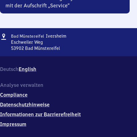
mit der Aufschrift „Service“
Adresse
Ba​
Iversheim
Bad Münstereifel
d
Eschweiler Weg
Münstereifel-
53902
Bad Münstereifel
Ba​
Iversheim
d
Münstereifel-
Deutsch
English
Iversheim,
Eschweiler
Weg,
Analyse verwalten
5
Compliance
3
9
Datenschutzhinweise
0
Informationen zur Barrierefreiheit
2
Bad
Impressum
Münstereifel