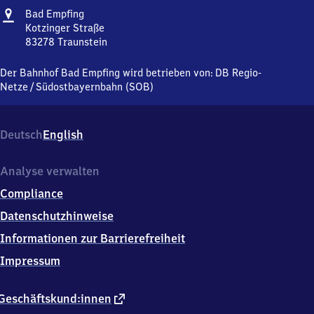
Adresse
Ba​
Bad Empfing
d
Kotzinger Straße
Empfing
83278
Traunstein
Ba​
d
Der Bahnhof Bad Empfing wird betrieben von:
DB Regio-
Empfing,
Netze
/
Südostbayernbahn (SOB)
Kotzinger
Straße,
8
Deutsch
English
3
2
7
Analyse verwalten
8
Compliance
Traunstein
Datenschutzhinweise
Informationen zur Barrierefreiheit
Impressum
externer
Geschäftskund:innen
Link