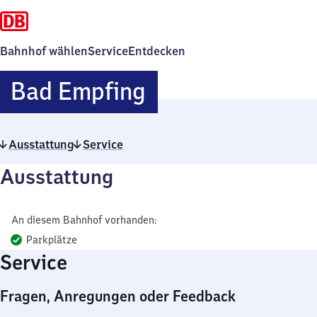
Bahnhof wählen
Service
Entdecken
Ba​
Bad Empfing
d
Ausstattung
Service
Empfing
Ausstattung
An diesem Bahnhof vorhanden:
Parkplätze
Service
Fragen, Anregungen oder Feedback