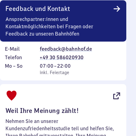
Feedback und Kontakt
Ansprechpartner:innen und
Kontaktmöglichkeiten bei Fragen oder
Feedback zu unseren Bahnhöfen
E-Mail
feedback@bahnhof.de
Telefon
+49 30 586020930
Montag
,
Von
Mo
–
So
07:00
–
22:00
bis
inkl. Feiertage
7
inkl. Feiertage
Sonntag
Uhr
bis
22
Uhr
Weil Ihre Meinung zählt!
Nehmen Sie an unserer
Kundenzufriedenheitsstudie teil und helfen Sie,
Ihren Bahnhof mitzugestalten. Ihre Meinung