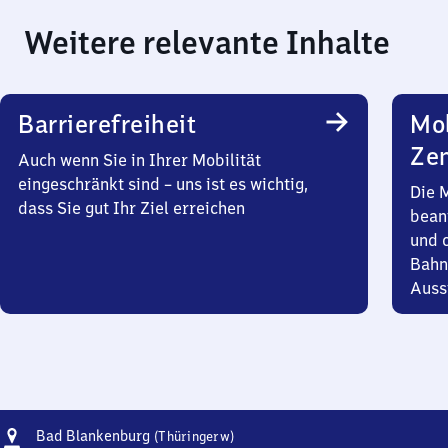
Weitere relevante Inhalte
Barrierefreiheit
Mob
Zen
Auch wenn Sie in Ihrer Mobilität
eingeschränkt sind – uns ist es wichtig,
Die 
dass Sie gut Ihr Ziel erreichen
bean
und 
Bahn
Auss
Adresse
Ba​
Bad Blankenburg
(Thüringerw)