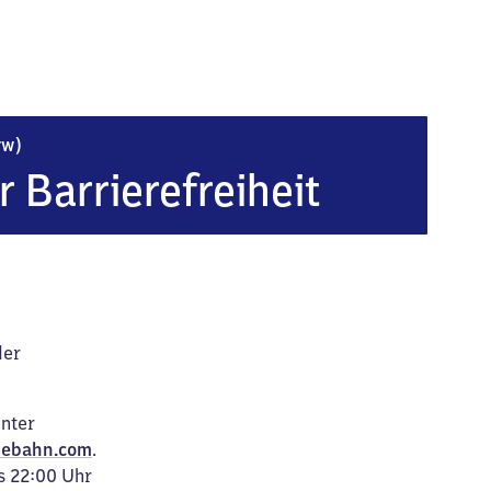
Ba​d Blankenburg (Thüringerwald)
rw)
r Barrierefreiheit
der
unter
ebahn.com
.
s 22:00 Uhr