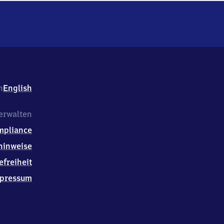
h
English
erwalten
mpliance
hinweise
efreiheit
pressum