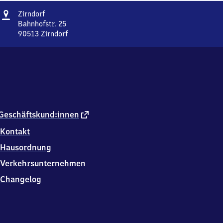
Adresse
Zirndorf
Zirndorf
Bahnhofstr. 25
90513
Zirndorf
Zirndorf,
Bahnhofstr.
25,
9
0
5
1
3
externer
Geschäftskund:innen
Zirndorf
Link
Kontakt
Hausordnung
Verkehrsunternehmen
Changelog