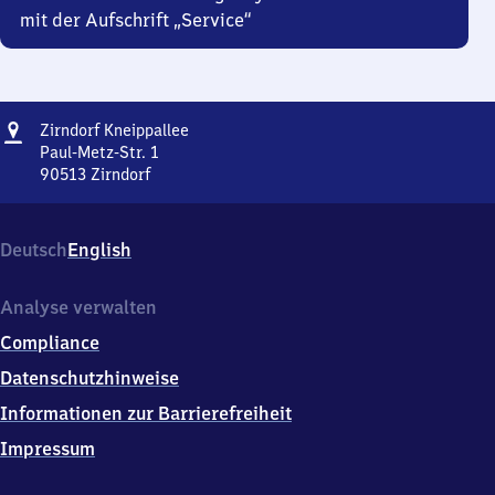
mit der Aufschrift „Service“
Adresse
Zirndorf
Zirndorf Kneippallee
Kneippallee
Paul-Metz-Str. 1
90513
Zirndorf
Zirndorf
Kneippallee,
Paul-
Deutsch
English
Metz-
Str.
1,
Analyse verwalten
9
Compliance
0
5
Datenschutzhinweise
1
Informationen zur Barrierefreiheit
3
Zirndorf
Impressum