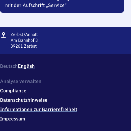
mit der Aufschrift „Service“
Adresse
Zerbst/​
Zerbst/​Anhalt
Anhalt
Am Bahnhof 3
39261
Zerbst
Zerbst/​
Anhalt,
Am
Deutsch
English
Bahnhof
3,
3
Analyse verwalten
9
Compliance
2
6
Datenschutzhinweise
1
Informationen zur Barrierefreiheit
Zerbst
Impressum