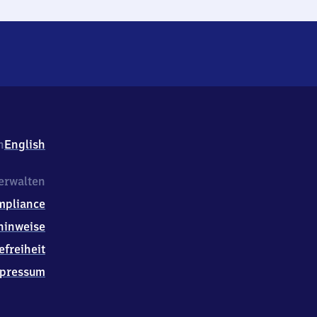
h
English
erwalten
mpliance
hinweise
efreiheit
pressum