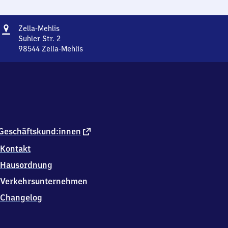
Adresse
Zella-
Zella-Mehlis
Mehlis
Suhler Str. 2
98544
Zella-Mehlis
Zella-
Mehlis,
Suhler
Str.
2,
9
8
5
externer
Geschäftskund:innen
4
Link
Kontakt
4
Zella-
Hausordnung
Mehlis
Verkehrsunternehmen
Changelog