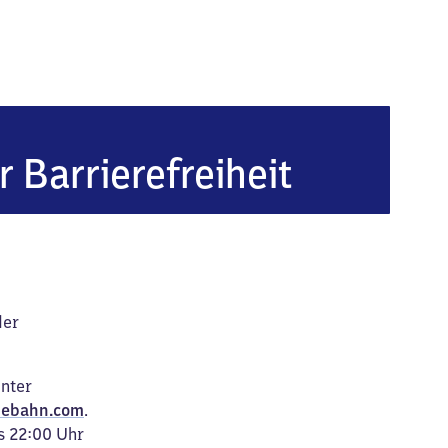
iedel-Holenbrunn
r Barrierefreiheit
der
unter
ebahn.com
.
s 22:00 Uhr