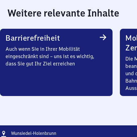
Weitere relevante Inhalte
Barrierefreiheit
Mob
Zen
Auch wenn Sie in Ihrer Mobilität
eingeschränkt sind – uns ist es wichtig,
Die 
dass Sie gut Ihr Ziel erreichen
bean
und 
Bahn
Auss
Adresse
Wunsiedel-
Wunsiedel-Holenbrunn