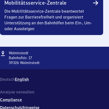
Mobilitätsservice-Zentrale
Die Mobilitätsservice-Zentrale beantwortet
Fragen zur Barrierefreiheit und organisiert
Unterstützung an den Bahnhöfen beim Ein-, Um-
oder Aussteigen
Adresse
Wolmirstedt
Wolmirstedt
Bahnhofstr. 17
39326
Wolmirstedt
Wolmirstedt,
Bahnhofstr.
17,
Deutsch
English
3
9
3
Analyse verwalten
2
Compliance
6
Wolmirstedt
Datenschutzhinweise