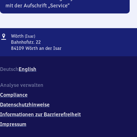
mit der Aufschrift „Service“
Adresse
Wörth
Wörth
(Isar)
(Isar)
Bahnhofstr. 22
84109
Wörth an der Isar
Wörth
(Isar),
Bahnhofstr.
Deutsch
English
22,
8
4
Analyse verwalten
1
Compliance
0
9
Datenschutzhinweise
Wörth
Informationen zur Barrierefreiheit
an
der
Impressum
Isar