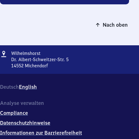
Nach oben
Adresse
Wilhelmshorst
Wilhelmshorst
Dr. Albert-Schweitzer-Str. 5
14552
Michendorf
Wilhelmshorst,
Dr.
Albert-
Deutsch
English
Schweitzer-
Str.
5,
Analyse verwalten
1
Compliance
4
5
Datenschutzhinweise
5
Informationen zur Barrierefreiheit
2