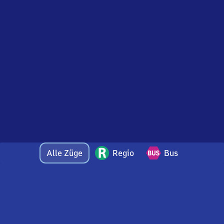
Alle Züge
Regio
Bus
Bei Fragen oder Feedback zu dieser Abfahrtstafel
wenden Sie sich gerne per E-Mail an