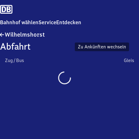
Bahnhof wählen
Service
Entdecken
Wilhelmshorst
Wilhelmshorst
Abfahrt
Zu Ankünften wechseln
Zug / Bus
Gleis
Wird
geladen…