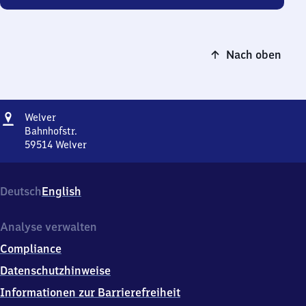
Nach oben
Adresse
Welver
Welver
Bahnhofstr.
59514
Welver
Welver,
Bahnhofstr.,
5
Deutsch
English
9
5
1
Analyse verwalten
4
Compliance
Welver
Datenschutzhinweise
Informationen zur Barrierefreiheit