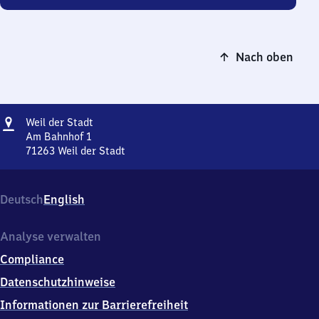
Nach oben
Adresse
Weil
Weil der Stadt
der
Am Bahnhof 1
Stadt
71263
Weil der Stadt
Weil
der
Stadt,
Deutsch
English
Am
Bahnhof
1,
Analyse verwalten
7
Compliance
1
2
Datenschutzhinweise
6
Informationen zur Barrierefreiheit
3