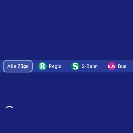
Alle Züge
Regio
S-Bahn
Bus
Wird
geladen…