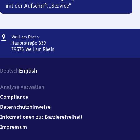
mit der Aufschrift „Service“
Adresse
Weil
Weil
am Rhein
am Rhein
Hauptstraße 339
79576
Weil am Rhein
Weil
am Rhein,
Hauptstraße
Deutsch
English
339,
7
9
Analyse verwalten
5
Compliance
7
6
Datenschutzhinweise
Weil
Informationen zur Barrierefreiheit
am
Rhein
Impressum