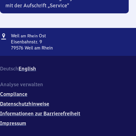
mit der Aufschrift „Service“
Adresse
Weil
Weil
Ost
am Rhein
am Rhein
Eisenbahnstr. 9
Ost
79576
Weil am Rhein
Weil
am Rhein
Ost,
Deutsch
English
Eisenbahnstr.
9,
7
Analyse verwalten
9
Compliance
5
7
Datenschutzhinweise
6
Informationen zur Barrierefreiheit
Weil
am
Impressum
Rhein