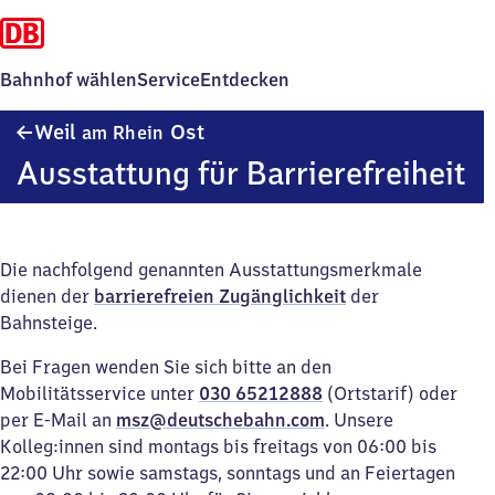
Bahnhof wählen
Service
Entdecken
Weil
Weil
Ost
am Rhein
am Rhein
Ausstattung für Barrierefreiheit
Ost
Die nachfolgend genannten Ausstattungsmerkmale
dienen der
barrierefreien Zugänglichkeit
der
Bahnsteige.
Bei Fragen wenden Sie sich bitte an den
Mobilitätsservice unter
030 65212888
(Ortstarif) oder
per E-Mail an
msz@deutschebahn.com
. Unsere
Kolleg:innen sind montags bis freitags von 06:00 bis
22:00 Uhr sowie samstags, sonntags und an Feiertagen