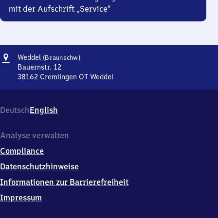
mit der Aufschrift „Service“
Adresse
Weddel
Weddel
(Braunschw)
(Braunschweig)
Bauernstr. 12
38162
Cremlingen OT Weddel
Weddel
(Braunschweig),
Bauernstr.
Deutsch
English
12,
3
8
Analyse verwalten
1
Compliance
6
2
Datenschutzhinweise
Cremlingen
Informationen zur Barrierefreiheit
OT
Weddel
Impressum