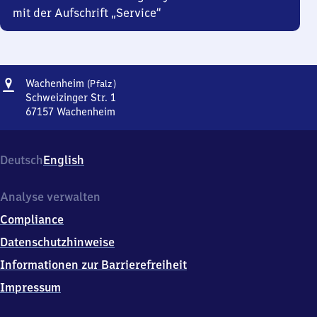
mit der Aufschrift „Service“
Adresse
Wachenheim
Wachenheim
(Pfalz)
(Pfalz)
Schweizinger Str. 1
67157
Wachenheim
Wachenheim
(Pfalz),
Schweizinger
Deutsch
English
Str.
1,
6
Analyse verwalten
7
Compliance
1
5
Datenschutzhinweise
7
Informationen zur Barrierefreiheit
Wachenheim
Impressum