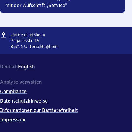
mit der Aufschrift „Service“
Adresse
Unterschleißheim
Unterschleißheim
Pegasusstr. 15
85716
Unterschleißheim
Unterschleißheim,
Pegasusstr.
15,
Deutsch
English
8
5
7
Analyse verwalten
1
Compliance
6
Unterschleißheim
Datenschutzhinweise
Informationen zur Barrierefreiheit
Impressum