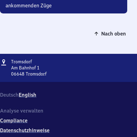
ankommenden Züge
Nach oben
Adresse
Tromsdorf
Tromsdorf
Am Bahnhof 1
06648
Tromsdorf
Tromsdorf,
Am
Bahnhof
Deutsch
English
1,
0
6
Analyse verwalten
6
Compliance
4
8
Datenschutzhinweise
Tromsdorf