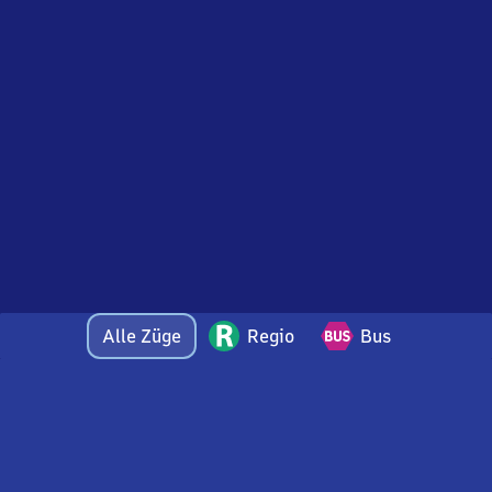
Alle Züge
Regio
Bus
Bei Fragen oder Feedback zu dieser Abfahrtstafel
wenden Sie sich gerne per E-Mail an