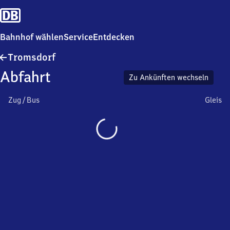
Bahnhof wählen
Service
Entdecken
Tromsdorf
Tromsdorf
Abfahrt
Zu Ankünften wechseln
Zug / Bus
Gleis
Wird
geladen…