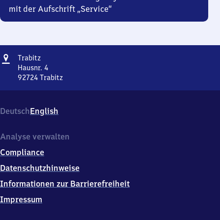
mit der Aufschrift „Service“
Adresse
Trabitz
Trabitz
Hausnr. 4
92724
Trabitz
Trabitz,
Hausnr.
4,
Deutsch
English
9
2
7
Analyse verwalten
2
Compliance
4
Trabitz
Datenschutzhinweise
Informationen zur Barrierefreiheit
Impressum