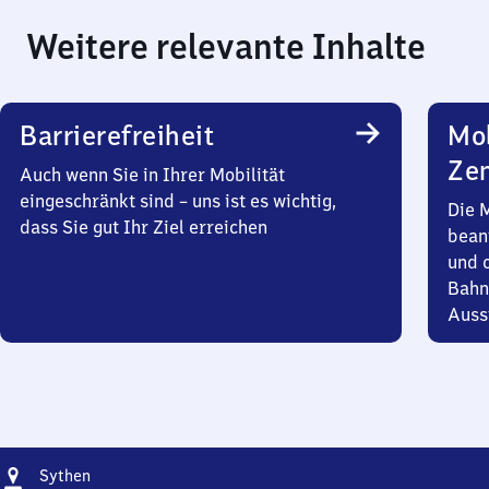
Weitere relevante Inhalte
Barrierefreiheit
Mob
Zen
Auch wenn Sie in Ihrer Mobilität
eingeschränkt sind – uns ist es wichtig,
Die 
dass Sie gut Ihr Ziel erreichen
bean
und 
Bahn
Auss
Adresse
Sythen
Sythen