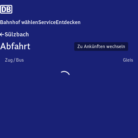
Bahnhof wählen
Service
Entdecken
Sülzbach
Sülzbach
Abfahrt
Zu Ankünften wechseln
Zug / Bus
Gleis
Wird
geladen…