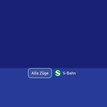
Alle Züge
S-Bahn
Bei Fragen oder Feedback zu dieser Abfahrtstafel
wenden Sie sich gerne per E-Mail an